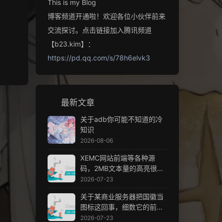
This is my Blog
博客频道开通啦！欢迎各位小伙伴前来
交流探讨。点击链接加入腾讯频道
【b23.kim】：
https://pd.qq.com/s/78h6elvk3
最新文章
关于adb你可能不知道的冷
知识
2026-08-06
XEMC网站前端等各种源
码，2MB文本量的高亮很
卡，慎入
2026-07-23
关于某商业服务器把国徽当
图标这回事，细数它的前逝
今苼
2026-07-23