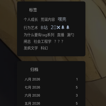
标签
嘿壳
个人成长
荒诞内容
2⃣❌🌲🌲
B站
行为艺术
为什么要有tag系列
直播
漏勺
闸总
社会工程学
？？？
发疯文学
科幻
归档
八月 2026
1
七月 2026
5
六月 2026
3
五月 2026
5