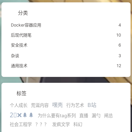
分类
Docker容器应用
4
后现代随笔
10
安全技术
6
杂谈
3
通用技术
12
标签
嘿壳
B站
个人成长
荒诞内容
行为艺术
2⃣❌🌲🌲
为什么要有tag系列
直播
漏勺
闸总
社会工程学
？？？
发疯文学
科幻